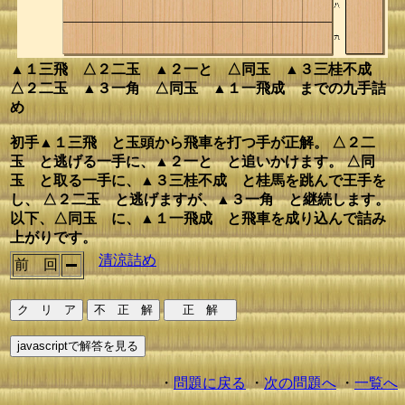
▲１三飛 △２二玉 ▲２一と △同玉 ▲３三桂不成
△２二玉 ▲３一角 △同玉 ▲１一飛成 までの九手詰
め
初手▲１三飛 と玉頭から飛車を打つ手が正解。 △２二
玉 と逃げる一手に、▲２一と と追いかけます。 △同
玉 と取る一手に、▲３三桂不成 と桂馬を跳んで王手を
し、 △２二玉 と逃げますが、▲３一角 と継続します。
以下、△同玉 に、▲１一飛成 と飛車を成り込んで詰み
上がりです。
清涼詰め
前 回
・
問題に戻る
・
次の問題へ
・
一覧へ