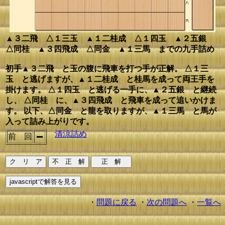
▲３二飛 △１三玉 ▲１二桂成 △１四玉 ▲２五銀
△同桂 ▲３四飛成 △同金 ▲１三馬 までの九手詰め
初手▲３二飛 と玉の腹に飛車を打つ手が正解。 △１三
玉 と逃げますが、▲１二桂成 と桂馬を成って両王手を
掛けます。 △１四玉 と逃げる一手に、▲２五銀 と継続
し、 △同桂 に、▲３四飛成 と飛車を成って追いかけま
す。 以下、△同金 と龍を取りますが、▲１三馬 と馬が
入って詰み上がりです。
清涼詰め
前 回
・
問題に戻る
・
次の問題へ
・
一覧へ