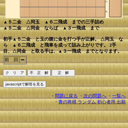
▲５二金 △同玉 ▲６二飛成 までの三手詰め
▲５二金 △同金 ならば ▲３一飛成 まで
初手▲５二金 と玉の腹に金を打つ手が正解。 △同玉 な
ら ▲６二飛成 と飛車を成って詰み上がりです。 2手
目、△同金 と取る手は、▲３一飛成 までとなります。
前 回
・
問題に戻る
・
次の問題へ
・
一覧へ
・
青の将棋 ランダム 初心者用 出願