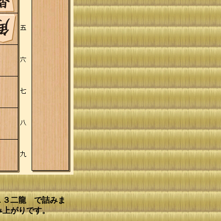
▲３二龍 で詰みま
み上がりです。