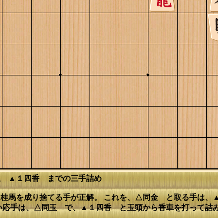
玉 ▲１四香 までの三手詰め
桂馬を成り捨てる手が正解。 これを、△同金 と取る手は、
い応手は、△同玉 で、▲１四香 と玉頭から香車を打って詰