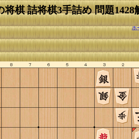
の将棋 詰将棋3手詰め 問題1428
ホ