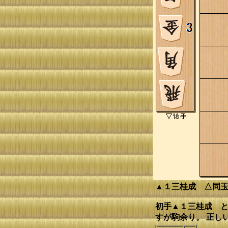
▲１三桂成 △同
初手▲１三桂成 と
すが駒余り。 正し