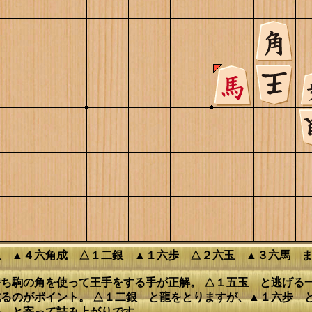
玉 ▲４六角成 △１二銀 ▲１六歩 △２六玉 ▲３六馬 
ち駒の角を使って王手をする手が正解。 △１五玉 と逃げる
るのがポイント。 △１二銀 と龍をとりますが、▲１六歩 と
馬 と寄って詰み上がりです。