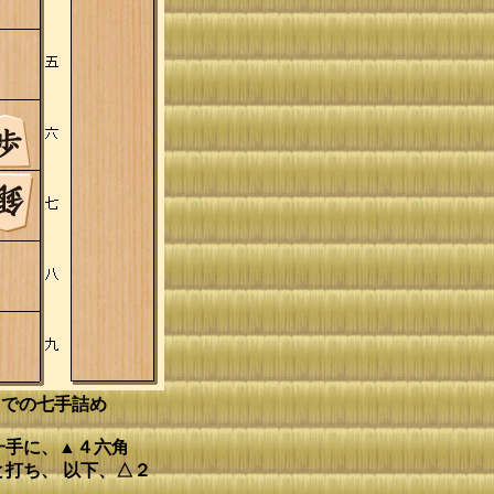
までの七手詰め
一手に、▲４六角
打ち、 以下、△２