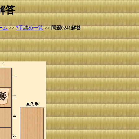
解答
ーム
>>
7手詰め一覧
>>
問題0241解答