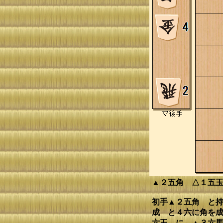
▲２五角 △１五
初手▲２五角 と持
成 と４六に角を成
六玉 に ▲３六