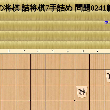
の将棋 詰将棋7手詰め 問題0241
ホ