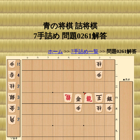
青の将棋 詰将棋
7手詰め 問題0261解答
ホーム
>>
7手詰め一覧
>>
問題0261解答