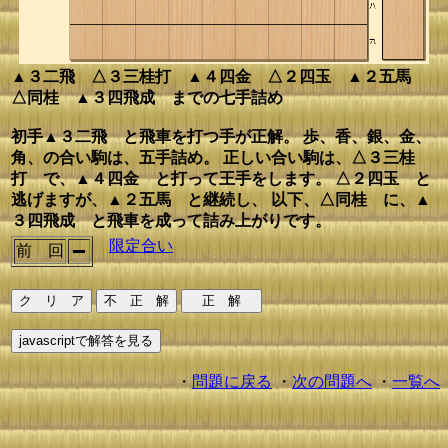
▲３二飛 △３三桂打 ▲４四金 △２四玉 ▲２五馬
△同桂 ▲３四飛成 までの七手詰め
初手▲３二飛 と飛車を打つ手が正解。 歩、香、銀、金、
角、の合い駒は、五手詰め。 正しい合い駒は、△３三桂
打 で、▲４四金 と打って王手をします。 △２四玉 と
逃げますが、▲２五馬 と継続し、 以下、△同桂 に、▲
３四飛成 と飛車を成って詰み上がりです。
限定合い
前 回
・
問題に戻る
・
次の問題へ
・
一覧へ