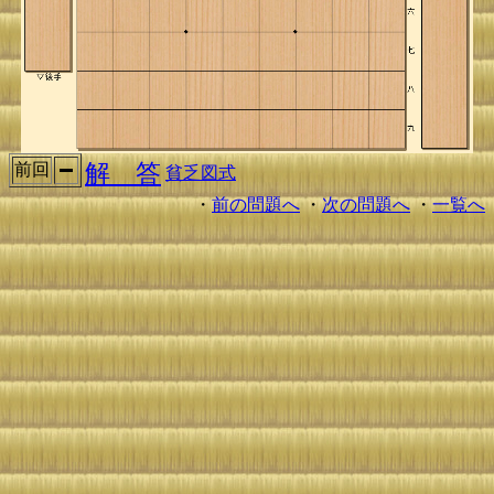
解 答
前回
貧乏図式
・
前の問題へ
・
次の問題へ
・
一覧へ