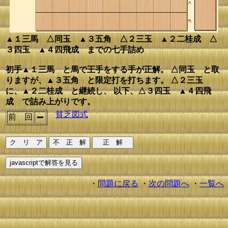
▲１三馬 △同玉 ▲３五角 △２三玉 ▲２二桂成 △
３四玉 ▲４四飛成 までの七手詰め
初手▲１三馬 と馬で王手をする手が正解。 △同玉 と取
りますが、▲３五角 と限定打を打ちます。 △２三玉
に、▲２二桂成 と継続し、 以下、△３四玉 ▲４四飛
成 で詰み上がりです。
貧乏図式
前 回
・
問題に戻る
・
次の問題へ
・
一覧へ