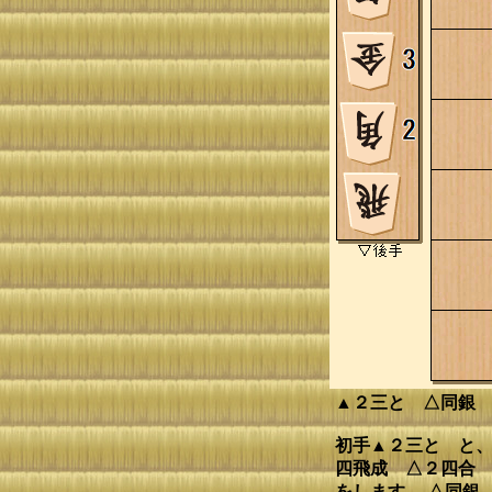
▲２三と △同銀
初手▲２三と と、
四飛成 △２四合 
をします。 △同銀