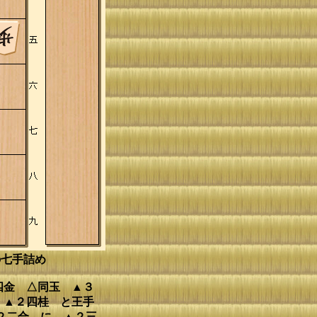
の七手詰め
四金 △同玉 ▲３
、▲２四桂 と王手
２二合 に、▲２三