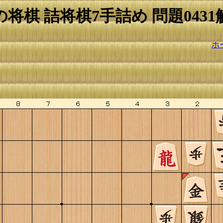
の将棋 詰将棋7手詰め 問題0431
ホ