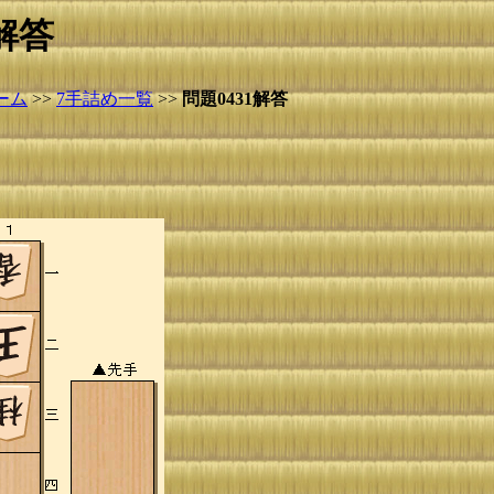
解答
ーム
>>
7手詰め一覧
>>
問題0431解答