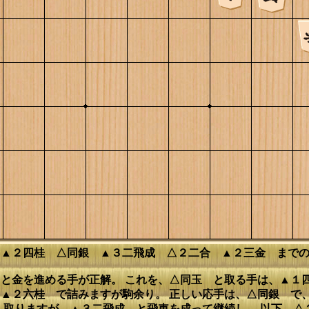
 ▲２四桂 △同銀 ▲３二飛成 △２二合 ▲２三金 まで
と金を進める手が正解。 これを、△同玉 と取る手は、▲１
▲２六桂 で詰みますが駒余り。 正しい応手は、△同銀 で
 取りますが、▲３二飛成 と飛車を成って継続し、 以下、△