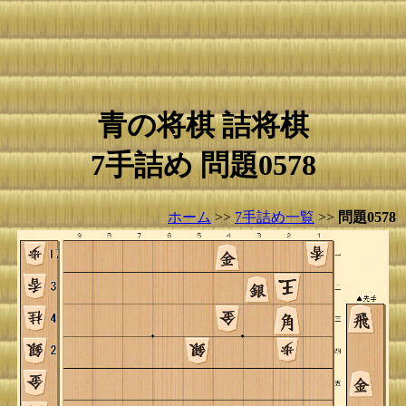
青の将棋 詰将棋
7手詰め 問題0578
ホーム
>>
7手詰め一覧
>>
問題0578