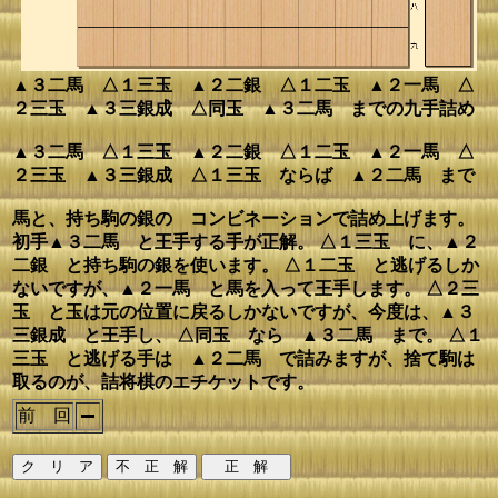
▲３二馬 △１三玉 ▲２二銀 △１二玉 ▲２一馬 △
２三玉 ▲３三銀成 △同玉 ▲３二馬 までの九手詰め
▲３二馬 △１三玉 ▲２二銀 △１二玉 ▲２一馬 △
２三玉 ▲３三銀成 △１三玉 ならば ▲２二馬 まで
馬と、持ち駒の銀の コンビネーションで詰め上げます。
初手▲３二馬 と王手する手が正解。 △１三玉 に、▲２
二銀 と持ち駒の銀を使います。 △１二玉 と逃げるしか
ないですが、▲２一馬 と馬を入って王手します。 △２三
玉 と玉は元の位置に戻るしかないですが、今度は、▲３
三銀成 と王手し、 △同玉 なら ▲３二馬 まで。 △１
三玉 と逃げる手は ▲２二馬 で詰みますが、捨て駒は
取るのが、詰将棋のエチケットです。
前 回