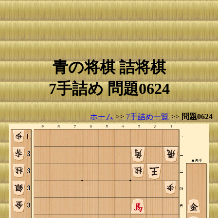
青の将棋 詰将棋
7手詰め 問題0624
ホーム
>>
7手詰め一覧
>>
問題0624