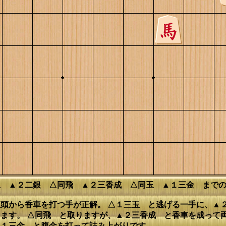
玉 ▲２二銀 △同飛 ▲２三香成 △同玉 ▲１三金 まで
頭から香車を打つ手が正解。 △１三玉 と逃げる一手に、▲
ます。 △同飛 と取りますが、▲２三香成 と香車を成って両
▲１三金 と腹金を打って詰み上がりです。