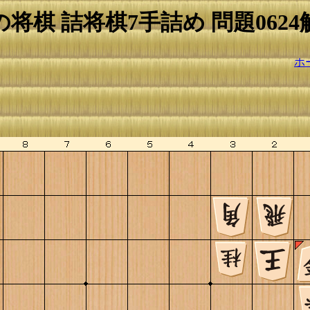
の将棋 詰将棋7手詰め 問題0624
ホ