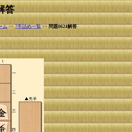
解答
ーム
>>
7手詰め一覧
>>
問題0624解答