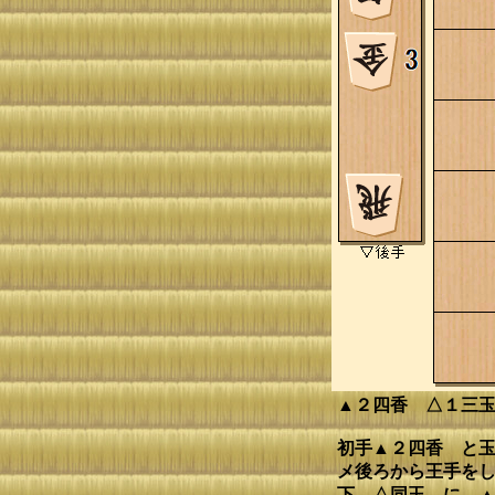
▲２四香 △１三
初手▲２四香 と玉
メ後ろから王手をし
下、△同玉 に、