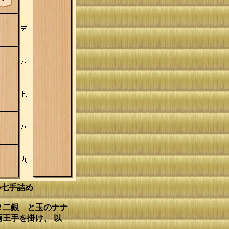
の七手詰め
２二銀 と玉のナナ
王手を掛け、 以